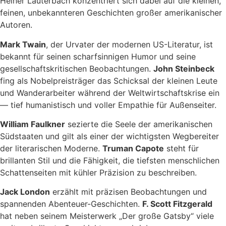
Heiner Lauterbach konzentriert sich dabei auf die kleinen,
feinen, unbekannteren Geschichten großer amerikanischer
Autoren.
Mark Twain
, der Urvater der modernen US-Literatur, ist
bekannt für seinen scharfsinnigen Humor und seine
gesellschaftskritischen Beobachtungen.
John Steinbeck
fing als Nobelpreisträger das Schicksal der kleinen Leute
und Wanderarbeiter während der Weltwirtschaftskrise ein
— tief humanistisch und voller Empathie für Außenseiter.
William Faulkner
sezierte die Seele der amerikanischen
Südstaaten und gilt als einer der wichtigsten Wegbereiter
der literarischen Moderne.
Truman Capote
steht für
brillanten Stil und die Fähigkeit, die tiefsten menschlichen
Schattenseiten mit kühler Präzision zu beschreiben.
Jack London
erzählt mit präzisen Beobachtungen und
spannenden Abenteuer-Geschichten.
F. Scott Fitzgerald
hat neben seinem Meisterwerk „Der große Gatsby“ viele